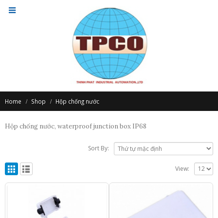
Home
Shop
Hộp chống nước
Hộp chống nước, waterproof junction box IP68
Sort By:
View: