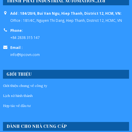
THINH PHAT INDUSTRIAL AUTOMATION.,Ltd
Add : 184/20/6, Bui Van Ngu, Hiep Thanh, District 12, HCM, VN:
Office : 181/4C, Nguyen Thi Dang, Hiep Thanh, District 12, HCMC, VN
Phone:
+84 2838 315 147
Email :
info@tpcovn.com
GIỚI THIỆU
Giới thiệu chung về công ty
Lịch sử hình thành
Hợp tác về đầu tư
DÀNH CHO NHÀ CUNG CẤP