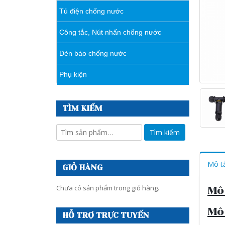
Tủ điện chống nước
Công tắc, Nút nhấn chống nước
Đèn báo chống nước
Phụ kiện
TÌM KIẾM
Mô t
GIỎ HÀNG
Chưa có sản phẩm trong giỏ hàng.
Mô
Mô
HỖ TRỢ TRỰC TUYẾN