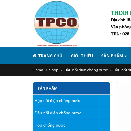
THINH 
Địa chỉ: 
Văn phòng
TEL : 028-
TRANG CHỦ
GIỚI THIỆU
SẢN PHẨM
Home
Shop
Đầu nối điện chống nước
Đầu nối đ
SẢN PHẨM
Hộp nối điện chống nước
Đầu nối điện chống nước
Hộp chống nước