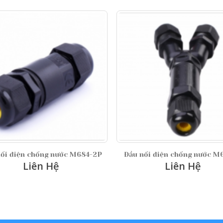
ĐẦU NỐI ĐIỆN CHỐNG N
Liên Hệ
ầu nối điện chống nước M685-Y
Liên Hệ