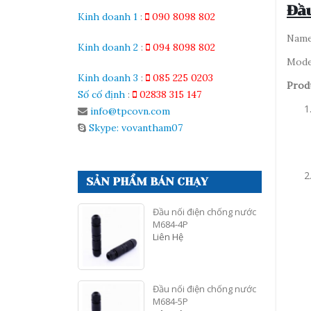
Đầu
Kinh doanh 1
:
090 8098 802
Nam
Kinh doanh 2
:
094 8098 802
Mod
Kinh doanh 3
:
085 225 0203
Prod
Số cố định
:
02838 315 147
info@tpcovn.com
Skype: vovantham07
SẢN PHẨM BÁN CHẠY
Đầu nối điện chống nước
M684-4P
Liên Hệ
Đầu nối điện chống nước
M684-5P