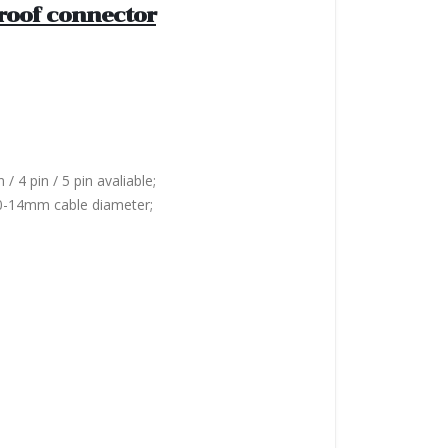
roof connector
/ 4 pin / 5 pin avaliable;
10-14mm cable diameter;