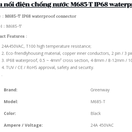
 nối điện chống nước M685-T IP68 waterp
e：
M685-T IP68 waterproof connector
el：M685-T
uct Features
：
24A450VAC, T100 high temperature resistance;
2. Eco-friendlyhousing material, copper inner conductors, 2 pin / 3 pin 
3. IP68 waterproof, 0.5 ~ 4mm² cross section, 4-8mm / 8-12mm / 
4. TUV / CE / RoHS approval, safety and security.
.
Brand:
Greenway
Model:
M685-T
Color:
Black
Ampere / Voltage:
24A 450VAC