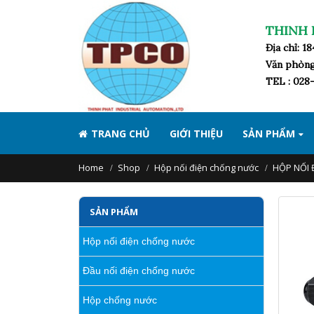
THINH 
Địa chỉ: 
Văn phòng
TEL : 028-
TRANG CHỦ
GIỚI THIỆU
SẢN PHẨM
Home
Shop
Hộp nối điện chống nước
HỘP NỐI 
SẢN PHẨM
Hộp nối điện chống nước
Đầu nối điện chống nước
Hộp chống nước