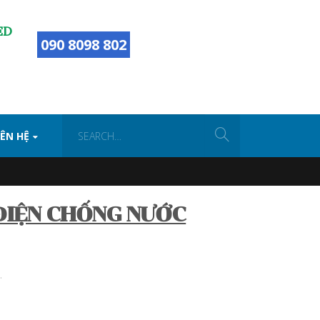
ED
090 8098 802
IÊN HỆ
ĐIỆN CHỐNG NƯỚC
.