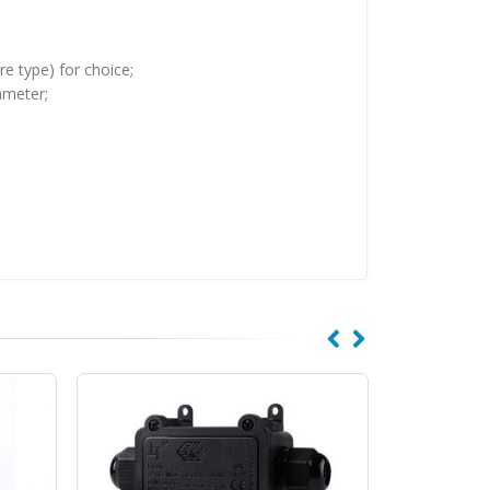
re type) for choice;
ameter;