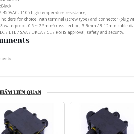
:Black
A 450VAC, T105 high temperature resistance;
6 holders for choice, with terminal (screw type) and connector (plug wi
68 waterproof, 0.5 ~ 2.5mm²cross section, 5-9mm / 9-12mm cable di
EC / ETL / SAA / UKCA / CE / RoHS approval, safety and security.
mments
ments
PHẨM LIÊN QUAN