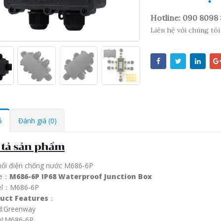
Hotline: 090 8098
Liên hệ với chúng tôi
ả
Đánh giá (0)
 tả sản phẩm
nối điện chống nước M686-6P
e：
M686-6P IP68 Waterproof Junction Box
el：M686-6P
uct Features
：
d:Greenway
l:M686-6P