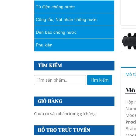
Tủ điện chống nước
Công tắc, Nút nhấn chống nước
Đèn báo chống nước
Phụ kiện
TÌM KIẾM
Mô t
Mô
GIỎ HÀNG
Hộp 
Nam
Chưa có sản phẩm trong giỏ hàng.
Mod
Prod
Bran
HỖ TRỢ TRỰC TUYẾN
Mode