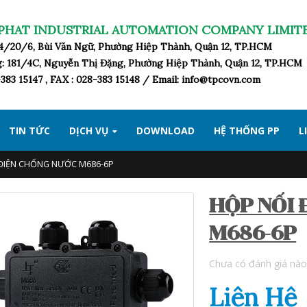
PHAT INDUSTRIAL AUTOMATION COMPANY LIMIT
184/20/6, Bùi Văn Ngữ, Phường Hiệp Thành, Quận 12, TP.HCM
: 181/4C, Nguyễn Thị Đặng, Phường Hiệp Thành, Quận 12, TP.HCM
383 15147 , FAX : 028-383 15148 / Email: info@tpcovn.com
TIN TỨC
DỊCH VỤ
DOWNLOAD
HỆ THỐNG PP
L
ĐIỆN CHỐNG NƯỚC M686-6P
HỘP NỐI 
M686-6P
Chưa có đánh giá nào
Liên Hệ