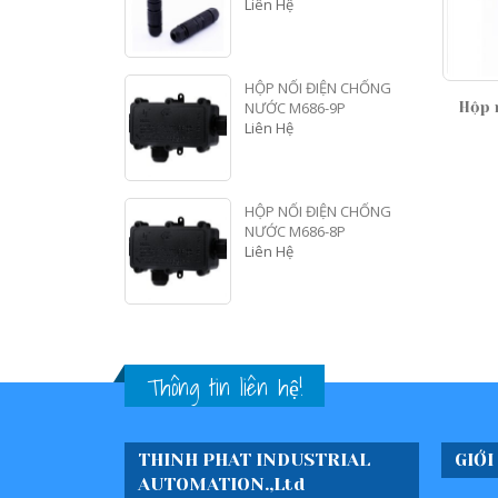
Liên Hệ
HỘP NỐI ĐIỆN CHỐNG
NƯỚC M686-9P
ỐI ĐIỆN CHỐNG NƯỚC M686-Y
Hộp nối điện chống nước M
Liên Hệ
Liên Hệ
Liên Hệ
HỘP NỐI ĐIỆN CHỐNG
NƯỚC M686-8P
Liên Hệ
Thông tin liên hệ!
THINH PHAT INDUSTRIAL
GIỚI
AUTOMATION.,Ltd