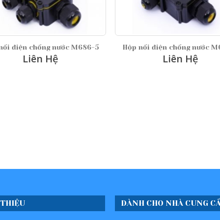
686-5
Hộp nối điện chống nước M686-4
HỘP NỐI Đ
Liên Hệ
 THIỆU
DÀNH CHO NHÀ CUNG C