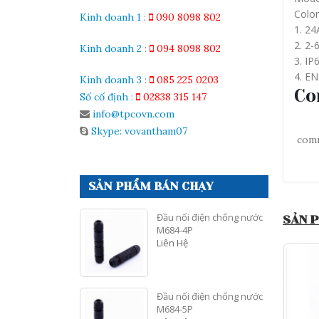
Color
Kinh doanh 1
:
090 8098 802
1. 24
2. 2-
Kinh doanh 2
:
094 8098 802
3. IP
4. EN
Kinh doanh 3
:
085 225 0203
Co
Số cố định
:
02838 315 147
info@tpcovn.com
Skype: vovantham07
com
SẢN PHẨM BÁN CHẠY
Đầu nối điện chống nước
SẢN 
M684-4P
Liên Hệ
Đầu nối điện chống nước
M684-5P