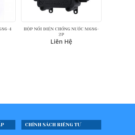
IỆN CHỐNG NƯỚC M686-
HỘP NỐI ĐIỆN CHỐNG NƯỚC M686
2P
4P
Liên Hệ
Liên Hệ
ẤP
CHÍNH SÁCH RIÊNG TƯ