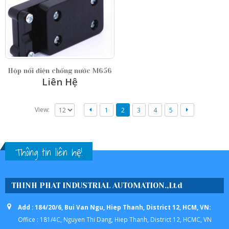
Hộp nối điện chống nước M656
Liên Hệ
View:
1
2
3
4
5
Thông tin liên hệ!
THINH PHAT INDUSTRIAL AUTOMATION.,Ltd
Add : 184/20/6, Bui Van Ngu, Hiep Thanh, District 12, HCM, VN:
Office : 181/4C, Nguyen Thi Dang, Hiep Thanh, District 12, HCMC, VN