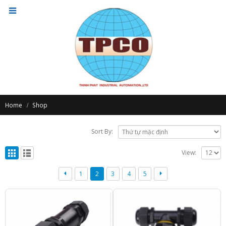
Home
Shop
Sort By:
View:
1
2
3
4
5