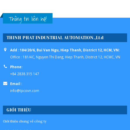
Thông tin liên hệ!
THINH PHAT INDUSTRIAL AUTOMATION.,Ltd
Add : 184/20/6, Bui Van Ngu, Hiep Thanh, District 12, HCM, VN:
Office : 181/4C, Nguyen Thi Dang, Hiep Thanh, District 12, HCMC, VN
Phone:
+84 2838 315 147
Email :
info@tpcovn.com
GIỚI THIỆU
Giới thiệu chung về công ty