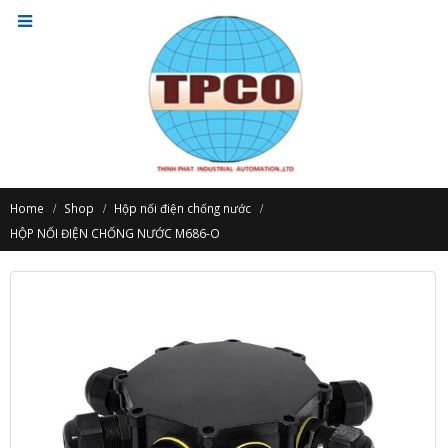
Home
Shop
Hộp nối điện chống nước
HỘP NỐI ĐIỆN CHỐNG NƯỚC M686-O