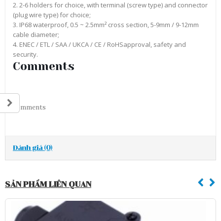
2. 2-6 holders for choice, with terminal (screw type) and connector
(plug wire type) for choice;
3. IP68 waterproof, 0.5 ~ 2.5mm² cross section, 5-9mm / 9-12mm
cable diameter;
4. ENEC / ETL / SAA / UKCA / CE / RoHSapproval, safety and
security.
Comments
comments
Đánh giá (0)
SẢN PHẨM LIÊN QUAN